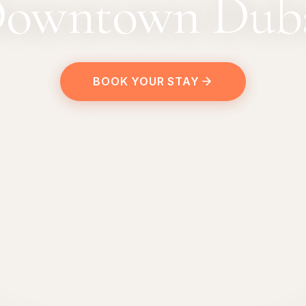
owntown Dub
BOOK YOUR STAY