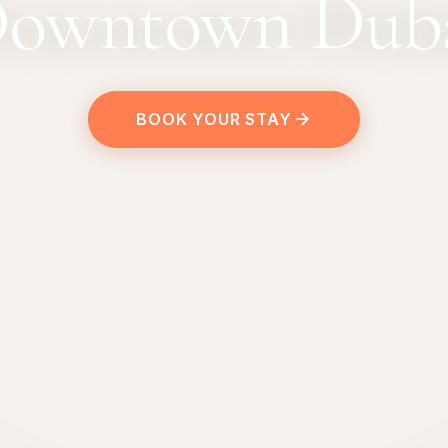
owntown Dub
BOOK YOUR STAY