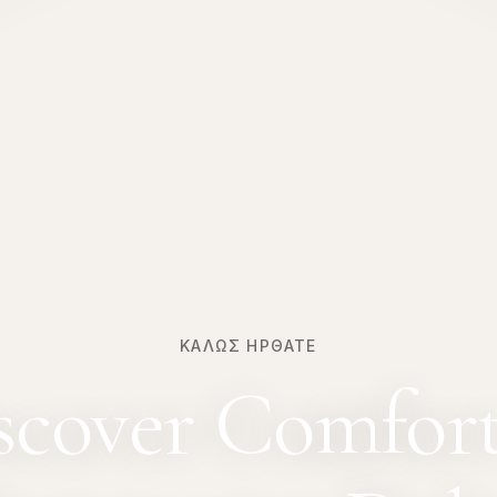
ΚΑΛΏΣ ΉΡΘΑΤΕ
scover Comfort