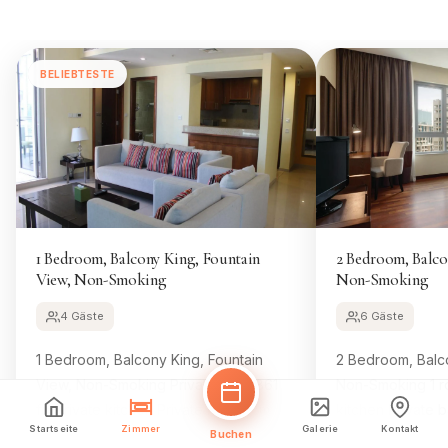
BELIEBTESTE
1 Bedroom, Balcony King, Fountain
2 Bedroom, Balco
View, Non-Smoking
Non-Smoking
4 Gäste
6 Gäste
1 Bedroom, Balcony King, Fountain
2 Bedroom, Balco
View, Non-Smoking Private suite 861
Non-Smoking 1 ro
ft² Private kitchen Private bathroom
kitchen Private 
Startseite
Zimmer
Galerie
Kontakt
Balcony Landmark view Bathtub Air
Landmark view Cit
Buchen