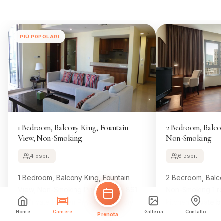
PIÙ POPOLARI
1 Bedroom, Balcony King, Fountain
2 Bedroom, Balco
View, Non-Smoking
Non-Smoking
4 ospiti
6 ospiti
1 Bedroom, Balcony King, Fountain
2 Bedroom, Balco
View, Non-Smoking Private suite 861
Non-Smoking 1 ro
ft² Private kitchen Private bathroom
kitchen Private 
Home
Camere
Galleria
Contatto
Balcony Landmark view Bathtub Air
Landmark view Cit
Prenota