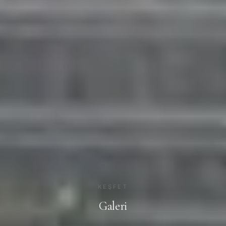
KEŞFET
Galeri