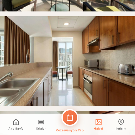
Ana Sayfa
Odalar
Galeri
İletişim
Rezervasyon Yap