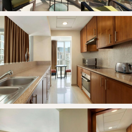
Αρχική
Δωμάτια
Γκαλερί
Επικοινωνία
Κάντε Κράτηση