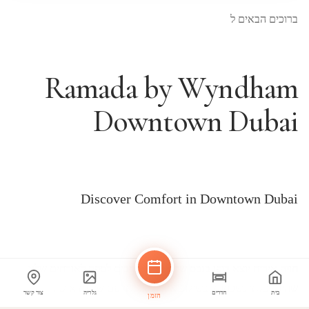
ברוכים הבאים ל
Ramada by Wyndham
Downtown Dubai
Discover Comfort in Downtown Dubai
חווה אירוח יוצא דופן בנכס שלנו. אנו מחויבים לספק לאורחים שלנו
שהיות בלתי נשכחות, בשילוב אירוח יוקרתי עם שירות אישי.
בית
חדרים
גלריה
צור קשר
הזמן