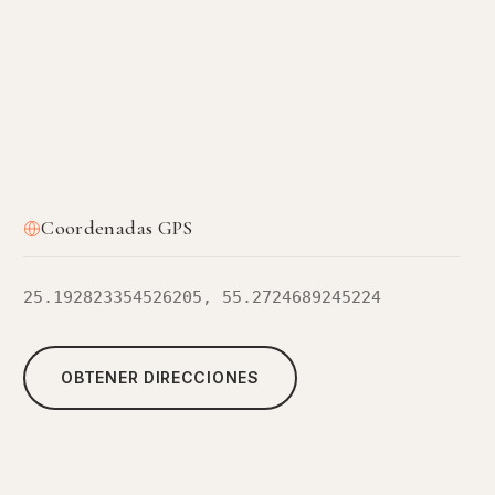
Coordenadas GPS
25.192823354526205, 55.2724689245224
OBTENER DIRECCIONES